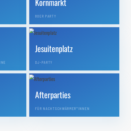
Kornmarkt
80ER PARTY
Jesuitenplatz
HNE
DJ-PARTY
Afterparties
FÜR NACHTSCHWÄRMER*INNEN