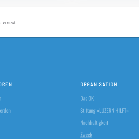
es erneut
OREN
ORGANISATION
n
Das OK
werden
Stiftung «LUZERN HILFT»
Nachhaltigkeit
Zweck