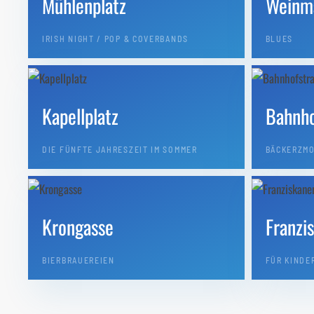
Mühlenplatz
Weinm
IRISH NIGHT / POP & COVERBANDS
BLUES
Kapellplatz
Bahnho
DIE FÜNFTE JAHRESZEIT IM SOMMER
BÄCKERZMO
Krongasse
Franzi
BIERBRAUEREIEN
FÜR KINDE