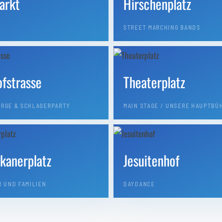
arkt
Hirschenplatz
STREET MARCHING BANDS
fstrasse
Theaterplatz
RGE & SCHLAGERPARTY
MAIN STAGE / UNSERE HAUPTBÜ
skanerplatz
Jesuitenhof
R UND FAMILIEN
DAYDANCE